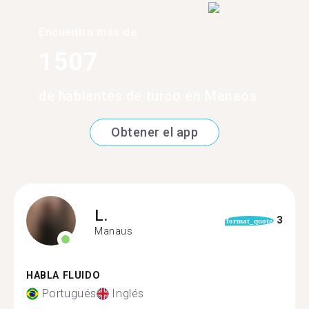
Encuentra más de
1507
de hablantes de turco en Manaos
Obtener el app
L.
3
format_quote
Manaus
HABLA FLUIDO
Portugués
Inglés