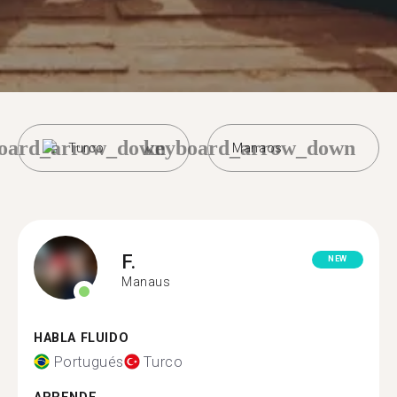
oard_arrow_down
keyboard_arrow_down
Turco
Manaos
F.
NEW
Manaus
HABLA FLUIDO
Portugués
Turco