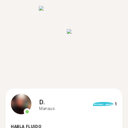
D.
1
format_quote
Manaus
HABLA FLUIDO