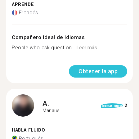
APRENDE
Francés
Compañero ideal de idiomas
People who ask question...
Leer más
Obtener la app
A.
2
format_quote
Manaus
HABLA FLUIDO
Portugués