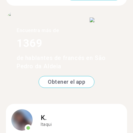
Encuentra más de
1369
de hablantes de francés en São
Pedro da Aldeia
Obtener el app
K.
Itaqui