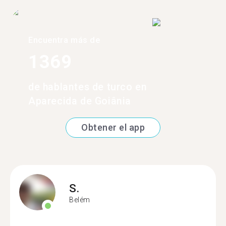
Encuentra más de
1369
de hablantes de turco en
Aparecida de Goiânia
Obtener el app
S.
Belém