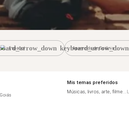
board_arrow_down
keyboard_arrow_down
Español
Aparecida de Goiânia
Mis temas preferidos
Músicas, livros, arte, filme...
L
 Goiás