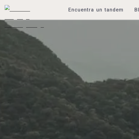
Encuentra un tandem
B