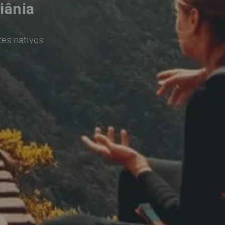
iânia
tes nativos