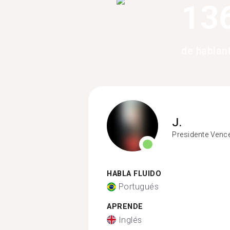
13
de hablan
J.
Presidente Venc
HABLA FLUIDO
Portugués
APRENDE
Inglés