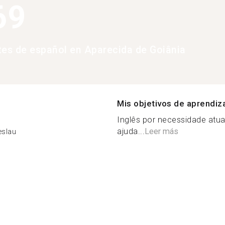
69
tes de español en Aparecida de Goiânia
Mis objetivos de aprendiz
Inglês por necessidade atua
ajuda...
Leer más
eslau