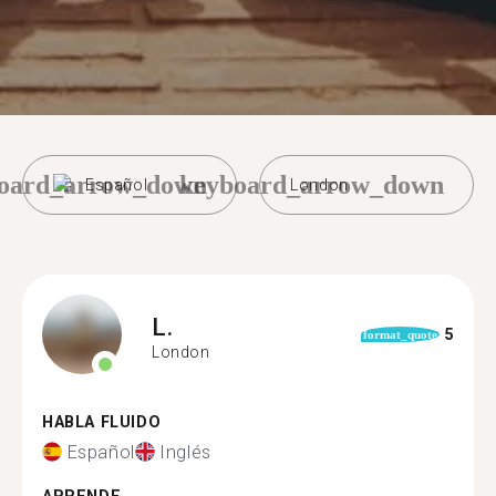
oard_arrow_down
keyboard_arrow_down
Español
London
L.
5
format_quote
London
HABLA FLUIDO
Español
Inglés