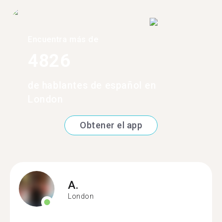
Encuentra más de
4826
de hablantes de español en
London
Obtener el app
A.
London