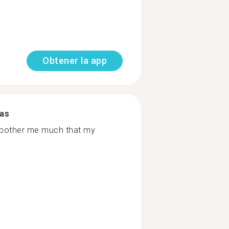
Obtener la app
mas
ot bother me much that my