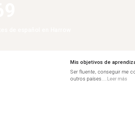
69
tes de español en Harrow
Mis objetivos de aprendiz
Ser fluente, conseguir me 
outros países....
Leer más