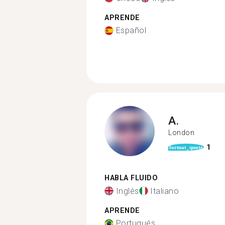
APRENDE
Español
A.
London
1
format_quote
HABLA FLUIDO
Inglés
Italiano
APRENDE
Portugués