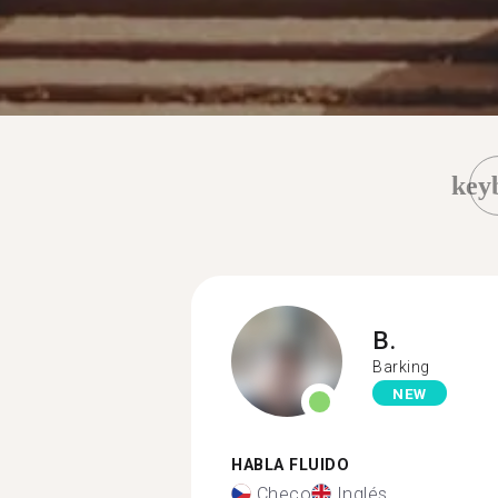
key
B.
Barking
NEW
HABLA FLUIDO
Checo
Inglés