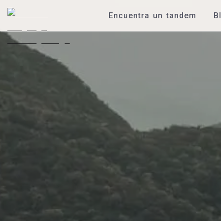
Encuentra un tandem
B