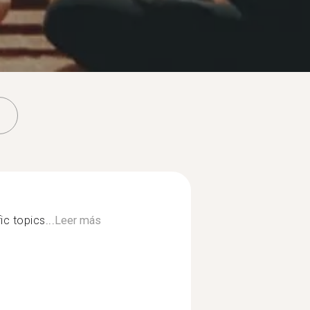
ic topics...
Leer más