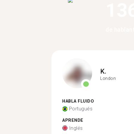
13
de hablan
K.
London
HABLA FLUIDO
Portugués
APRENDE
Inglés