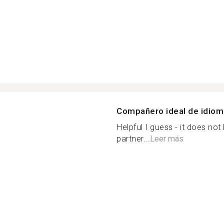
Compañero ideal de idio
Helpful I guess - it does n
partner...
Leer más