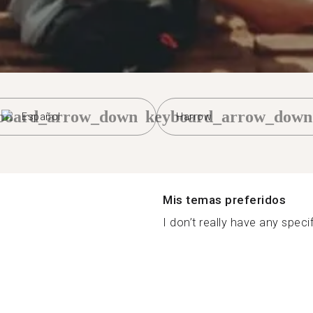
board_arrow_down
keyboard_arrow_down
Español
Harrow
Mis temas preferidos
I don’t really have any specif