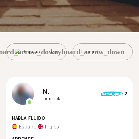
oard_arrow_down
keyboard_arrow_down
Español
Limerick
N.
2
format_quote
Limerick
HABLA FLUIDO
Español
Inglés