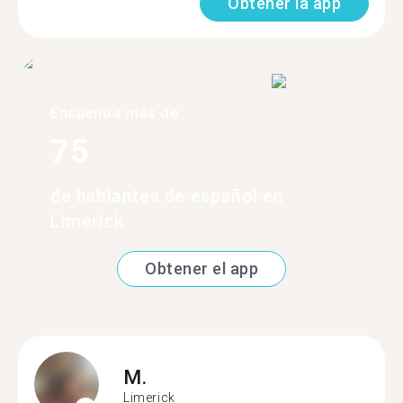
Obtener la app
Encuentra más de
75
de hablantes de español en
Limerick
Obtener el app
M.
Limerick