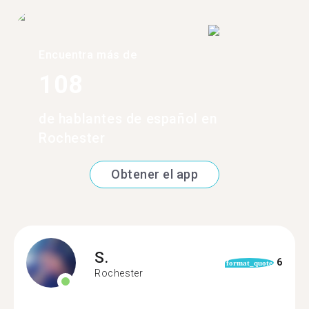
Encuentra más de
108
de hablantes de español en
Rochester
Obtener el app
S.
6
format_quote
Rochester