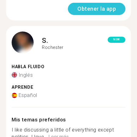
Obtener la app
S.
NEW
Rochester
HABLA FLUIDO
Inglés
APRENDE
Español
Mis temas preferidos
I like discussing a little of everything except
politics. I love...
Leer más