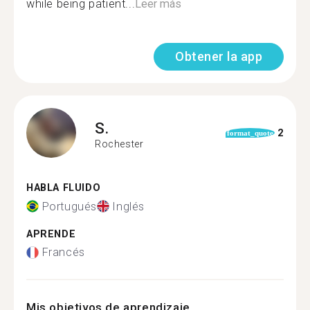
while being patient...
Leer más
Obtener la app
S.
2
format_quote
Rochester
HABLA FLUIDO
Portugués
Inglés
APRENDE
Francés
Mis objetivos de aprendizaje