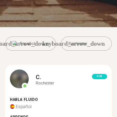
oard_arrow_down
keyboard_arrow_down
Español
Rochester
C.
NEW
Rochester
HABLA FLUIDO
Español