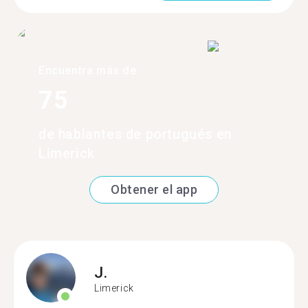
Encuentra más de
75
de hablantes de portugués en
Limerick
Obtener el app
J.
Limerick