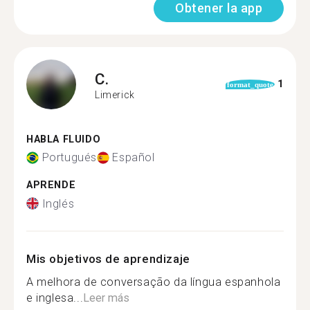
Obtener la app
C.
1
format_quote
Limerick
HABLA FLUIDO
Portugués
Español
APRENDE
Inglés
Mis objetivos de aprendizaje
A melhora de conversação da língua espanhola
e inglesa...
Leer más