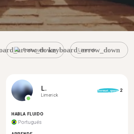
oard_arrow_down
keyboard_arrow_down
Portugués
Limerick
L.
2
format_quote
Limerick
HABLA FLUIDO
Portugués