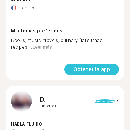
APRENDE
Francés
Mis temas preferidos
Books, music, travels, culinary (let's trade
recipes!...
Leer más
Obtener la app
D.
4
format_quote
Limerick
HABLA FLUIDO