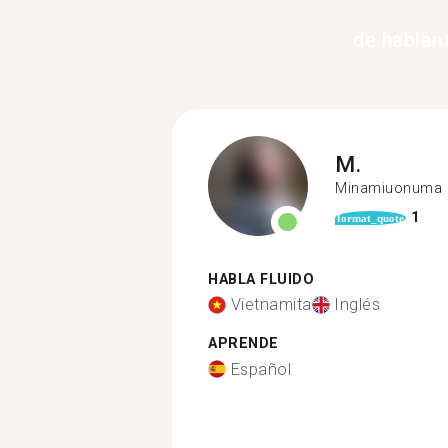
de hablan
M.
Minamiuonuma
1
format_quote
HABLA FLUIDO
Vietnamita
Inglés
APRENDE
Español