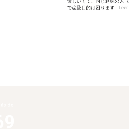
優しいくて、同じ趣味の人 
で恋愛目的は困ります...
Leer
más de
69