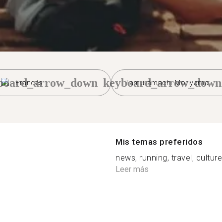
board_arrow_down
keyboard_arrow_down
Francés
Tamuramachi-Moriyama
Mis temas preferidos
news, running, travel, cultur
Leer más