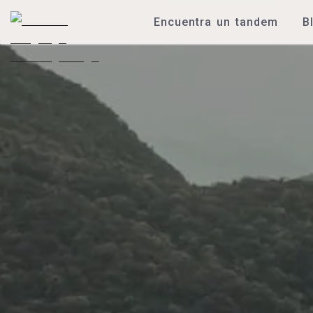
Encuentra un tandem
B