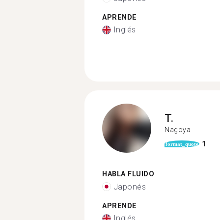
APRENDE
Inglés
T.
Nagoya
1
format_quote
HABLA FLUIDO
Japonés
APRENDE
Inglés