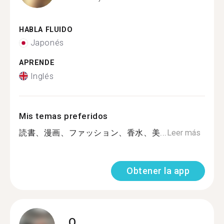
HABLA FLUIDO
Japonés
APRENDE
Inglés
Mis temas preferidos
読書、漫画、ファッション、香水、美...
Leer más
Obtener la app
O.