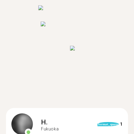
H.
1
format_quote
Fukuoka