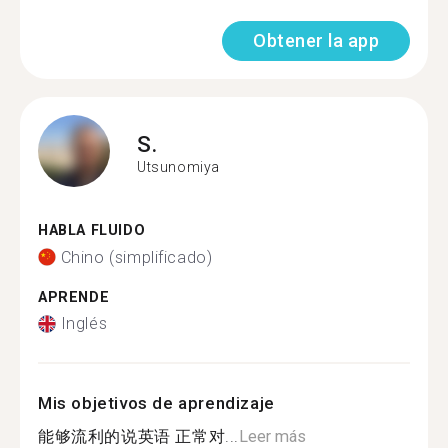
Obtener la app
S.
Utsunomiya
HABLA FLUIDO
Chino (simplificado)
APRENDE
Inglés
Mis objetivos de aprendizaje
能够流利的说英语 正常对...
Leer más