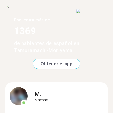
Encuentra más de
1369
de hablantes de español en
Tamuramachi-Moriyama
Obtener el app
M.
Maebashi