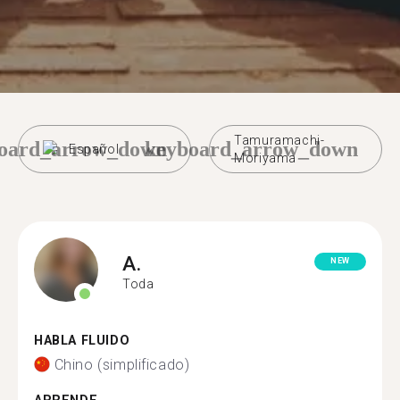
Tamuramachi-
oard_arrow_down
keyboard_arrow_down
Español
Moriyama
A.
NEW
Toda
HABLA FLUIDO
Chino (simplificado)