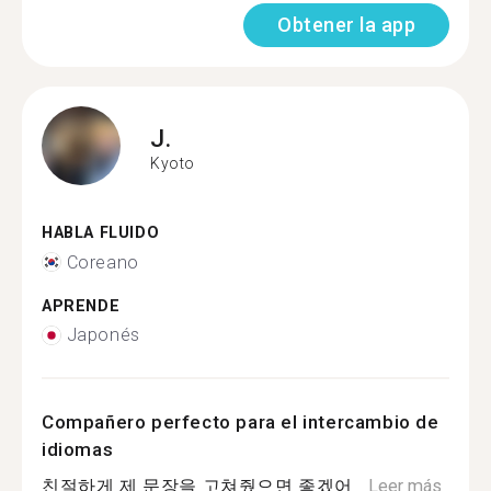
Obtener la app
J.
Kyoto
HABLA FLUIDO
Coreano
APRENDE
Japonés
Compañero perfecto para el intercambio de
idiomas
친절하게 제 문장을 고쳐줬으면 좋겠어...
Leer más