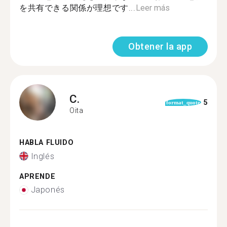
を共有できる関係が理想です...
Leer más
Obtener la app
C.
5
format_quote
Oita
HABLA FLUIDO
Inglés
APRENDE
Japonés