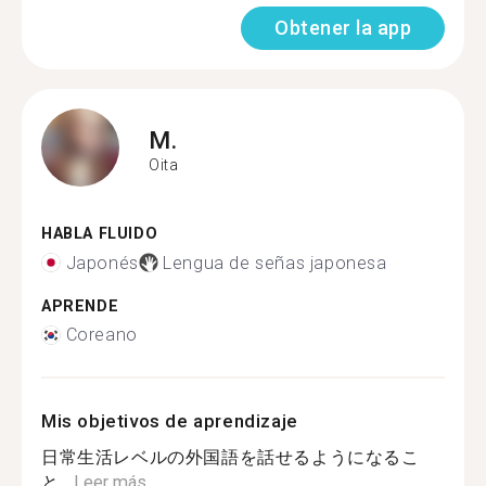
Obtener la app
M.
Oita
HABLA FLUIDO
Japonés
Lengua de señas japonesa
APRENDE
Coreano
Mis objetivos de aprendizaje
日常生活レベルの外国語を話せるようになるこ
と...
Leer más