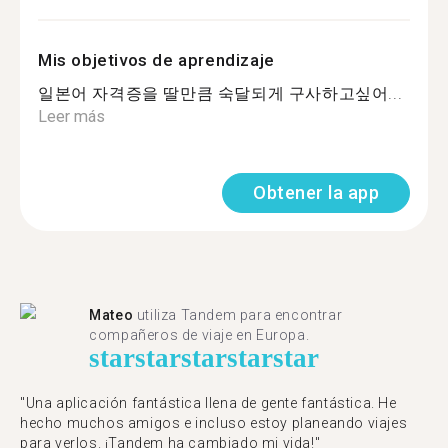
Mis objetivos de aprendizaje
일본어 자격증을 딸만큼 숙달되게 구사하고싶어...
Leer más
Obtener la app
Mateo
utiliza Tandem para encontrar
compañeros de viaje en Europa.
star
star
star
star
star
"Una aplicación fantástica llena de gente fantástica. He
hecho muchos amigos e incluso estoy planeando viajes
para verlos. ¡Tandem ha cambiado mi vida!"