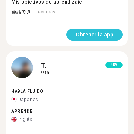
Mis objetivos de aprendizaje
会話でき...
Leer más
Obtener la app
T.
NEW
Oita
HABLA FLUIDO
Japonés
APRENDE
Inglés