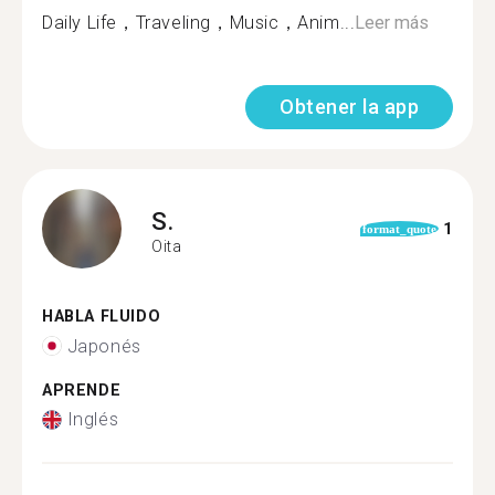
Daily Life，Traveling，Music，Anim...
Leer más
Obtener la app
S.
1
format_quote
Oita
HABLA FLUIDO
Japonés
APRENDE
Inglés