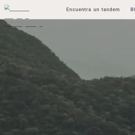
Encuentra un tandem
B