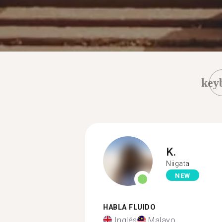
key
K.
Niigata
NEW
HABLA FLUIDO
Inglés
Malayo