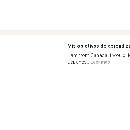
Mis objetivos de aprendiz
I am from Canada. i would li
Japanes...
Leer más