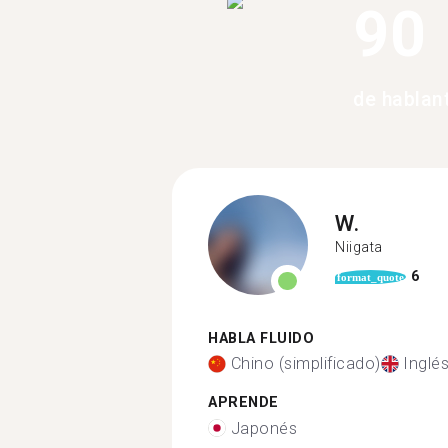
90
de hablan
W.
Niigata
6
format_quote
HABLA FLUIDO
Chino (simplificado)
Inglé
APRENDE
Japonés