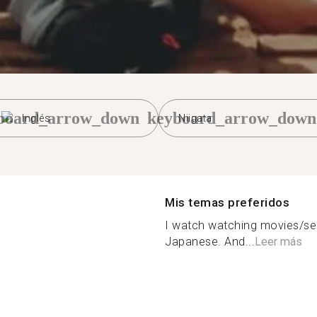
board_arrow_down
keyboard_arrow_down
Inglés
Niigata
Mis temas preferidos
I watch watching movies/ser
Japanese. And...
Leer más