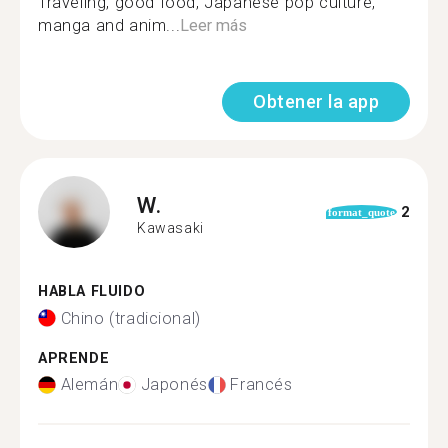
Traveling, good food, Japanese pop culture,
manga and anim...
Leer más
Obtener la app
W.
2
format_quote
Kawasaki
HABLA FLUIDO
Chino (tradicional)
APRENDE
Alemán
Japonés
Francés