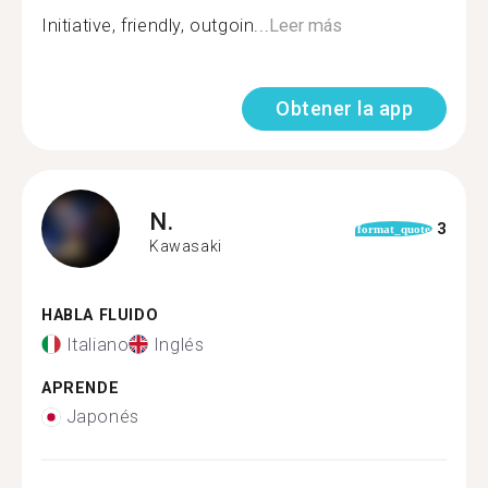
Initiative, friendly, outgoin...
Leer más
Obtener la app
N.
3
format_quote
Kawasaki
HABLA FLUIDO
Italiano
Inglés
APRENDE
Japonés