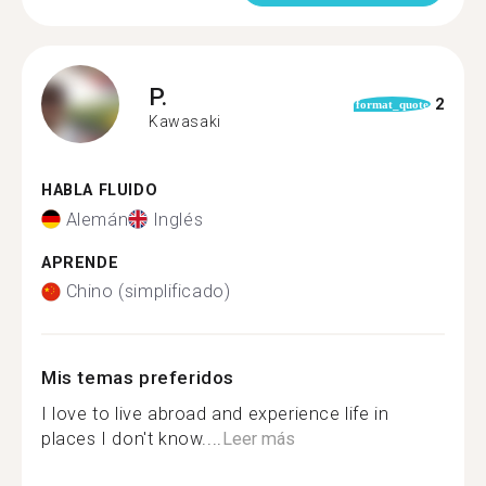
P.
2
format_quote
Kawasaki
HABLA FLUIDO
Alemán
Inglés
APRENDE
Chino (simplificado)
Mis temas preferidos
I love to live abroad and experience life in
places I don't know....
Leer más