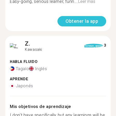
Easy-going, serious learner, funn...
Leer más
Obtener la app
Z.
3
format_quote
Kawasaki
HABLA FLUIDO
Tagalo
Inglés
APRENDE
Japonés
Mis objetivos de aprendizaje
I don't have specifically but any learnings will be