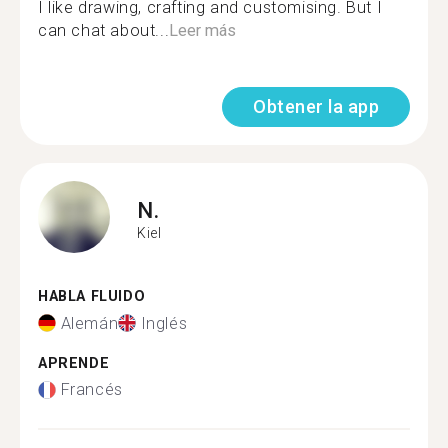
I like drawing, crafting and customising. But I
can chat about...
Leer más
Obtener la app
N.
Kiel
HABLA FLUIDO
Alemán
Inglés
APRENDE
Francés