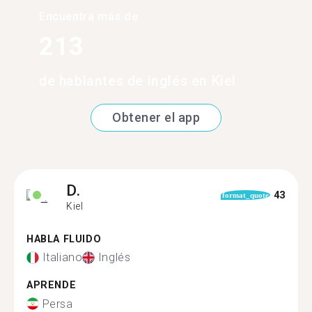
Encuentra más de
213
de hablantes de inglés en Kiel
Obtener el app
D.
43
format_quote
Kiel
HABLA FLUIDO
Italiano
Inglés
APRENDE
Persa