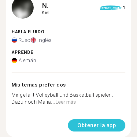
N.
1
format_quote
Kiel
HABLA FLUIDO
Ruso
Inglés
APRENDE
Alemán
Mis temas preferidos
Mir gefällt Volleyball und Basketball spielen.
Dazu noch Mafia...
Leer más
Obtener la app