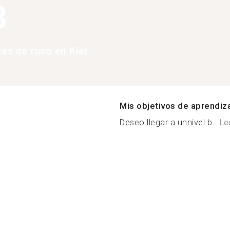
3
tes de ruso en Kiel
Mis objetivos de aprendiz
Deseo llegar a unnivel b...
Le