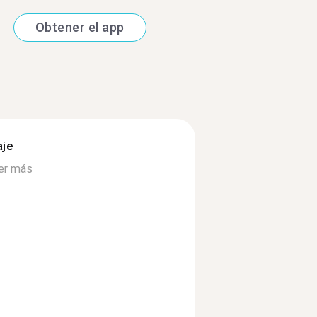
Obtener el app
aje
er más