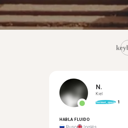
key
N.
Kiel
1
format_quote
HABLA FLUIDO
Ruso
Inglés