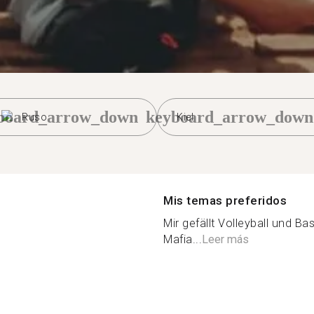
board_arrow_down
keyboard_arrow_down
Ruso
Kiel
Mis temas preferidos
Mir gefällt Volleyball und Ba
Mafia...
Leer más