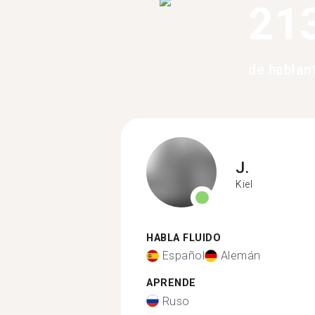
21
de hablan
J.
Kiel
HABLA FLUIDO
Español
Alemán
APRENDE
Ruso