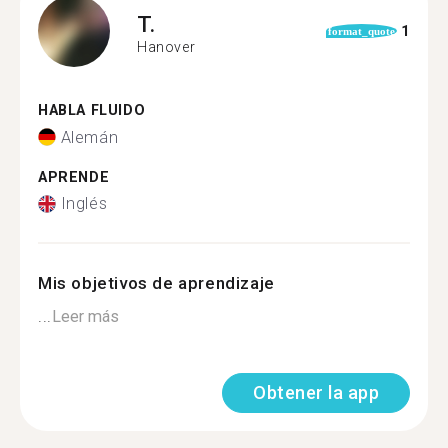
T.
1
format_quote
Hanover
HABLA FLUIDO
Alemán
APRENDE
Inglés
Mis objetivos de aprendizaje
...
Leer más
Obtener la app