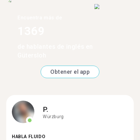
Encuentra más de
1369
de hablantes de inglés en
Gütersloh
Obtener el app
P.
Würzburg
HABLA FLUIDO