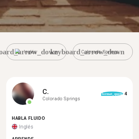
oard_arrow_down
keyboard_arrow_down
Inglés
Colorado Springs
C.
4
format_quote
Colorado Springs
HABLA FLUIDO
Inglés