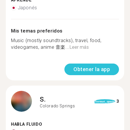
APRENDE
Japonés
Mis temas preferidos
Music (mostly soundtracks), travel, food,
videogames, anime 音楽...
Leer más
Obtener la app
S.
3
format_quote
Colorado Springs
HABLA FLUIDO