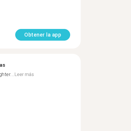
Obtener la app
mas
hter...
Leer más