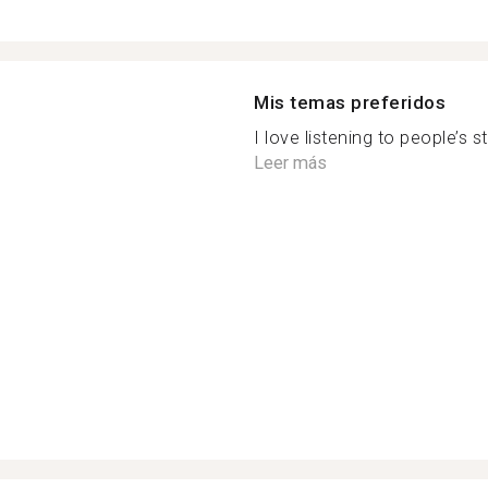
Mis temas preferidos
I love listening to people’s s
Leer más