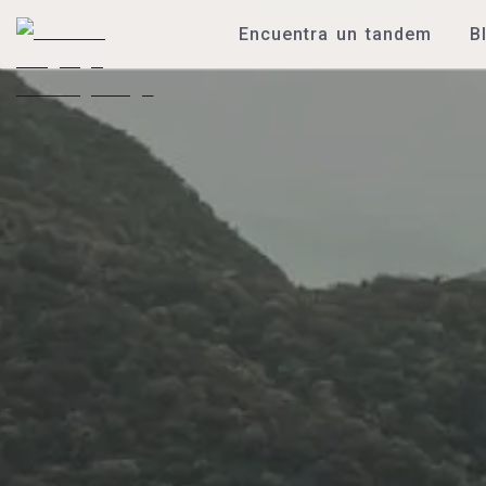
Encuentra un tandem
B