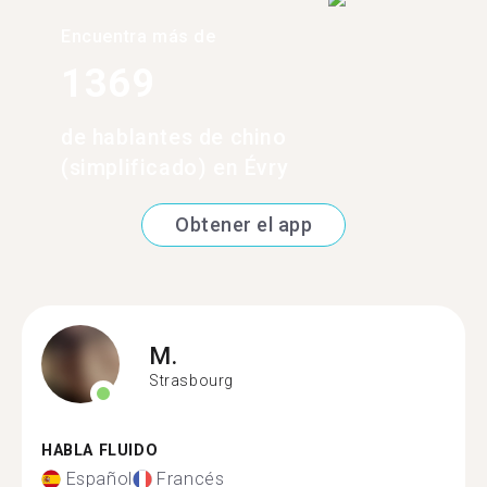
Encuentra más de
1369
de hablantes de chino
(simplificado) en Évry
Obtener el app
M.
Strasbourg
HABLA FLUIDO
Español
Francés