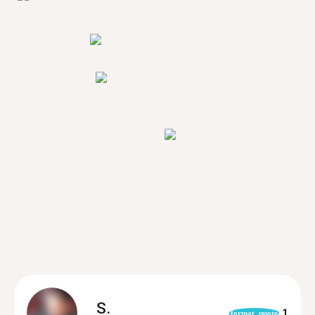
S.
1
format_quote