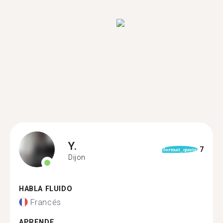
Y.
7
format_quote
Dijon
HABLA FLUIDO
Francés
APRENDE