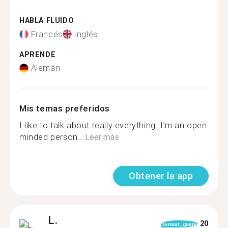
HABLA FLUIDO
Francés
Inglés
APRENDE
Alemán
Mis temas preferidos
I like to talk about really everything. I’m an open
minded person...
Leer más
Obtener la app
L.
20
format_quote