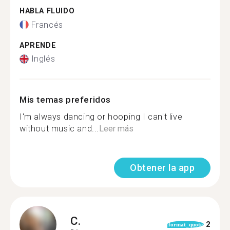
HABLA FLUIDO
Francés
APRENDE
Inglés
Mis temas preferidos
I'm always dancing or hooping I can't live
without music and...
Leer más
Obtener la app
C.
2
format_quote