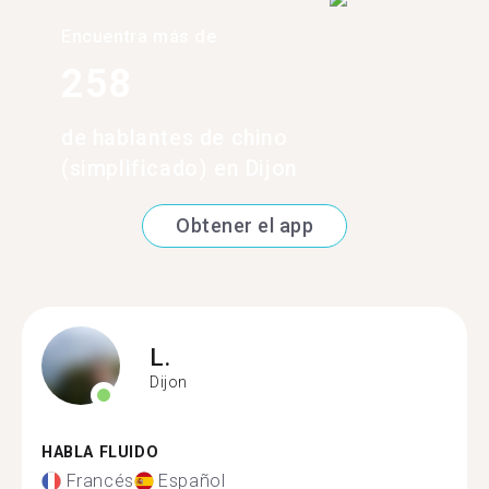
Encuentra más de
258
de hablantes de chino
(simplificado) en Dijon
Obtener el app
L.
Dijon
HABLA FLUIDO
Francés
Español