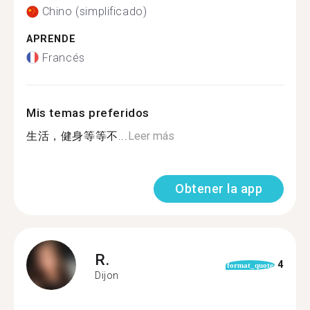
Chino (simplificado)
APRENDE
Francés
Mis temas preferidos
生活，健身等等不...
Leer más
Obtener la app
R.
4
format_quote
Dijon