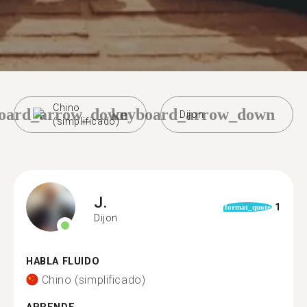
Chino
oard_arrow_down
keyboard_arrow_down
Dijon
(simplificado)
J.
1
format_quote
Dijon
HABLA FLUIDO
Chino (simplificado)