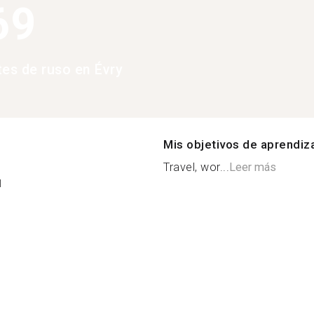
69
tes de ruso en Évry
Mis objetivos de aprendiz
Travel, wor...
Leer más
l