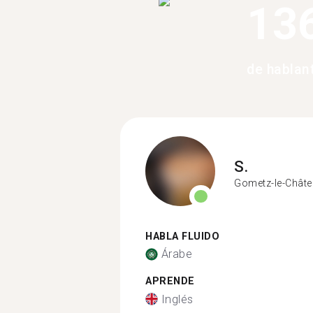
13
de hablan
S.
Gometz-le-Châte
HABLA FLUIDO
Árabe
APRENDE
Inglés