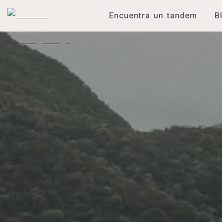
Encuentra un tandem
B