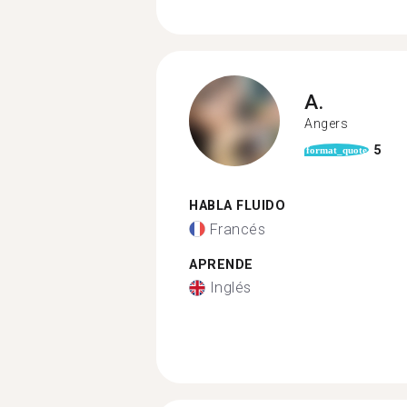
A.
Angers
5
format_quote
HABLA FLUIDO
Francés
APRENDE
Inglés