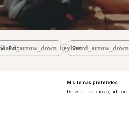
board_arrow_down
keyboard_arrow_down
Ruso
Évry
Mis temas preferidos
Draw, tattoo, music, art and f