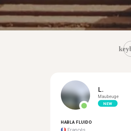
key
L.
Maubeuge
NEW
HABLA FLUIDO
Francés