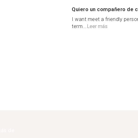
Quiero un compañero de c
I want meet a friendly perso
term...
Leer más
más de