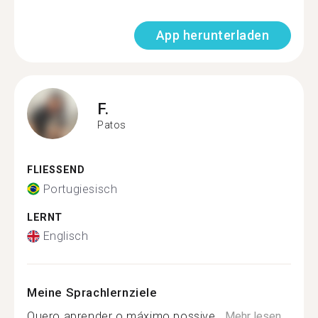
App herunterladen
F.
Patos
FLIESSEND
Portugiesisch
LERNT
Englisch
Meine Sprachlernziele
Quero aprender o máximo possive...
Mehr lesen