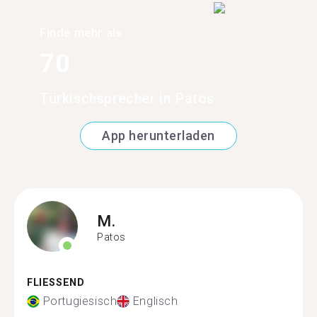
Finde mehr als
70
Türkischsprecher in Patos
App herunterladen
M.
Patos
FLIESSEND
Portugiesisch
Englisch