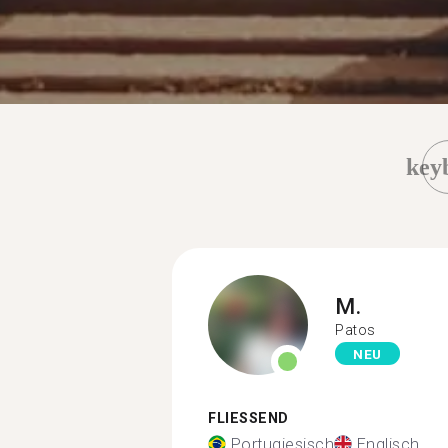
key
M.
Patos
NEU
FLIESSEND
Portugiesisch
Englisch