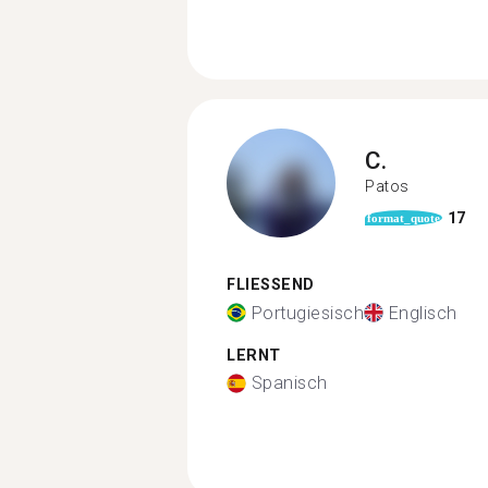
C.
Patos
17
format_quote
FLIESSEND
Portugiesisch
Englisch
LERNT
Spanisch