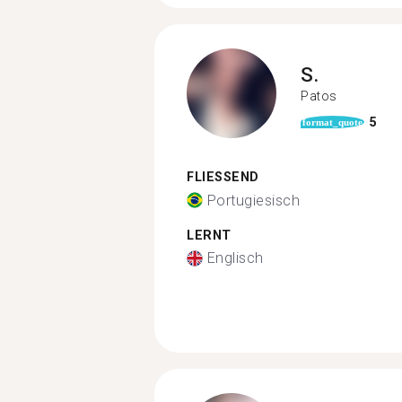
S.
Patos
5
format_quote
FLIESSEND
Portugiesisch
LERNT
Englisch