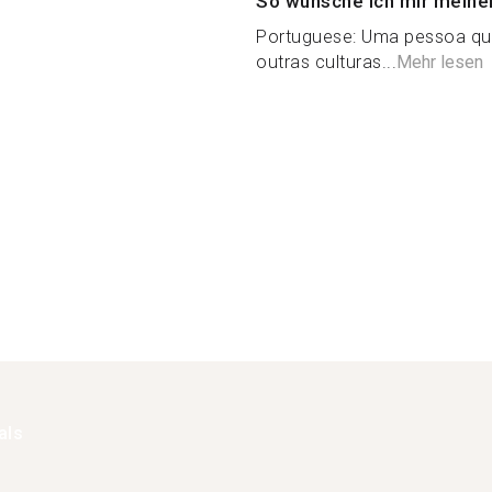
So wünsche ich mir meine
Portuguese: Uma pessoa qu
outras culturas...
Mehr lesen
als