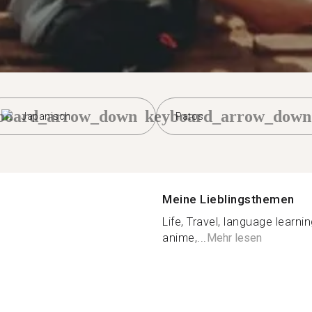
board_arrow_down
keyboard_arrow_down
Japanisch
Patos
Meine Lieblingsthemen
Life, Travel, language learnin
anime,...
Mehr lesen