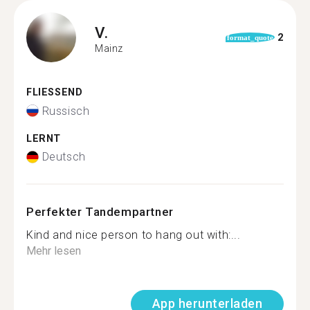
V.
2
format_quote
Mainz
FLIESSEND
Russisch
LERNT
Deutsch
Perfekter Tandempartner
Kind and nice person to hang out with:...
Mehr lesen
App herunterladen