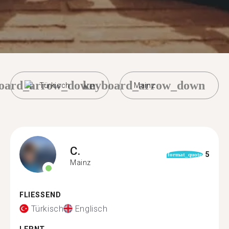
oard_arrow_down
keyboard_arrow_down
Türkisch
Mainz
C.
5
format_quote
Mainz
FLIESSEND
Türkisch
Englisch