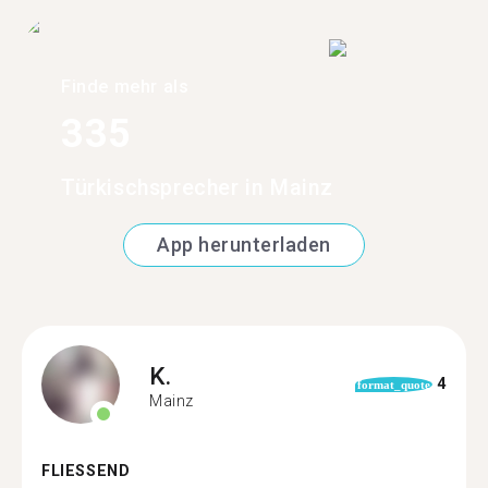
Finde mehr als
335
Türkischsprecher in Mainz
App herunterladen
K.
4
format_quote
Mainz
FLIESSEND