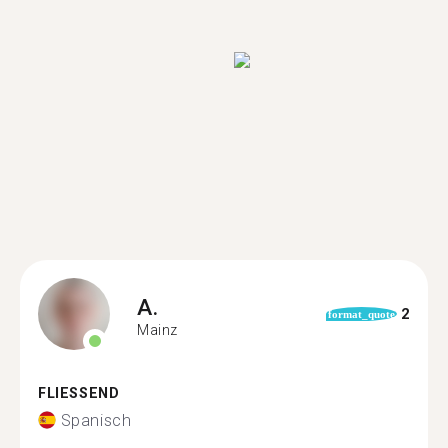
A.
2
format_quote
Mainz
FLIESSEND
Spanisch