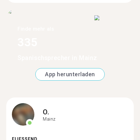
Finde mehr als
335
Spanischsprecher in Mainz
App herunterladen
O.
Mainz
FLIESSEND