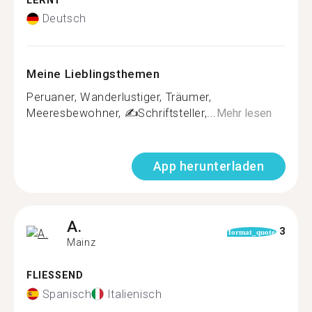
LERNT
Deutsch
Meine Lieblingsthemen
Peruaner, Wanderlustiger, Träumer,
Meeresbewohner, ✍️Schriftsteller,...
Mehr lesen
App herunterladen
A.
3
format_quote
Mainz
FLIESSEND
Spanisch
Italienisch