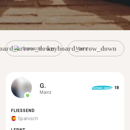
oard_arrow_down
keyboard_arrow_down
Spanisch
Mainz
G.
18
format_quote
Mainz
FLIESSEND
Spanisch