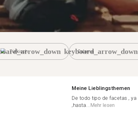
board_arrow_down
keyboard_arrow_down
Türkisch
Calama
Meine Lieblingsthemen
De todo tipo de facetas , y
,hasta...
Mehr lesen