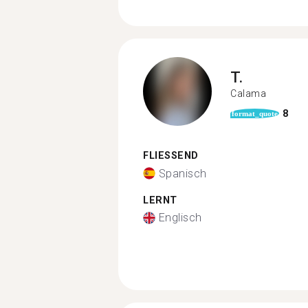
T.
Calama
8
format_quote
FLIESSEND
Spanisch
LERNT
Englisch