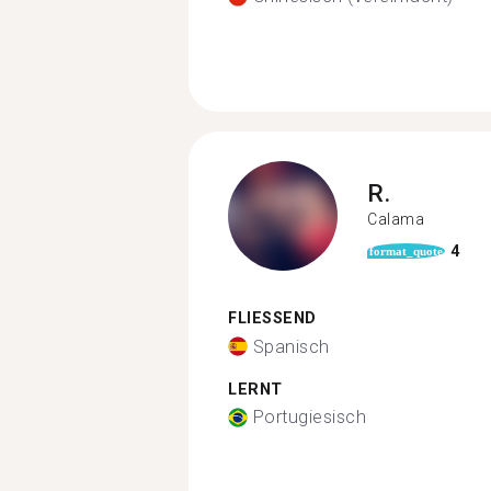
R.
Calama
4
format_quote
FLIESSEND
Spanisch
LERNT
Portugiesisch