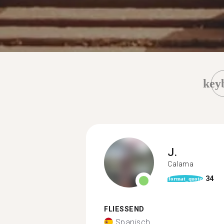
key
J.
Calama
34
format_quote
FLIESSEND
Spanisch