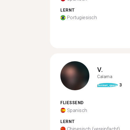
LERNT
Portugiesisch
V.
Calama
3
format_quote
FLIESSEND
Spanisch
LERNT
Chinesisch (vereinfacht)