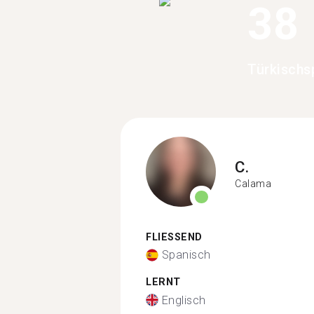
38
Türkischs
C.
Calama
FLIESSEND
Spanisch
LERNT
Englisch