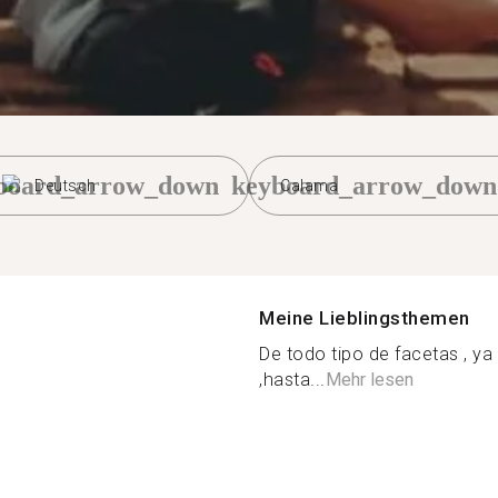
board_arrow_down
keyboard_arrow_down
Deutsch
Calama
Meine Lieblingsthemen
De todo tipo de facetas , y
,hasta...
Mehr lesen