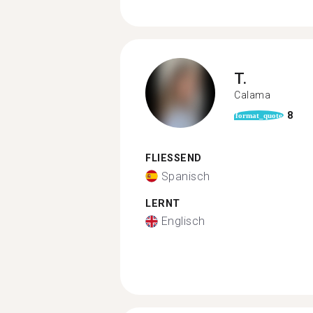
T.
Calama
8
format_quote
FLIESSEND
Spanisch
LERNT
Englisch