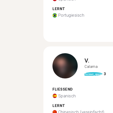
LERNT
Portugiesisch
V.
Calama
3
format_quote
FLIESSEND
Spanisch
LERNT
Chinesisch (vereinfacht)