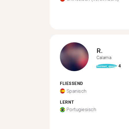
R.
Calama
4
format_quote
FLIESSEND
Spanisch
LERNT
Portugiesisch