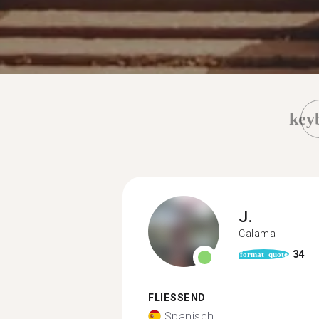
key
J.
Calama
34
format_quote
FLIESSEND
Spanisch