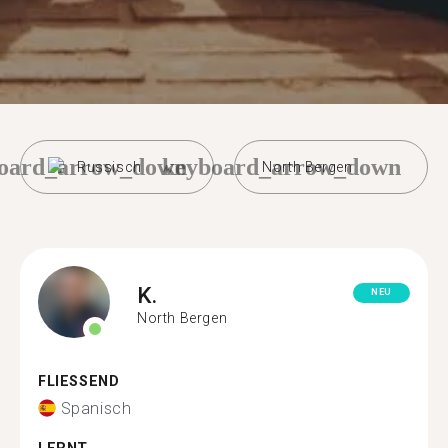
oard_arrow_down
keyboard_arrow_down
Russisch
North Bergen
K.
NEU
North Bergen
FLIESSEND
Spanisch