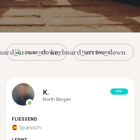
oard_arrow_down
keyboard_arrow_down
Japanisch
North Bergen
K.
NEU
North Bergen
FLIESSEND
Spanisch