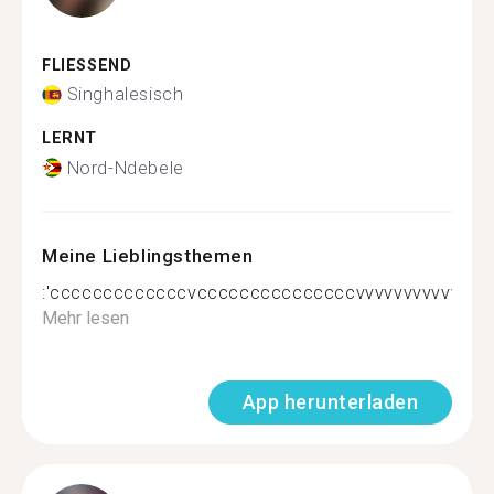
FLIESSEND
Singhalesisch
LERNT
Nord-Ndebele
Meine Lieblingsthemen
:'cccccccccccccvcccccccccccccccvvvvvvvvvvvvvcc'
Mehr lesen
App herunterladen