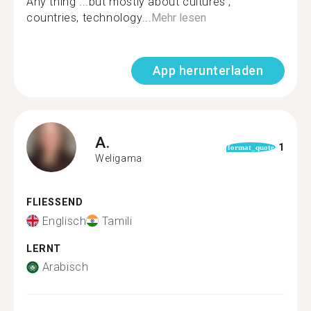
Any thing ...but mostly about cultures ,
countries, technology...
Mehr lesen
App herunterladen
A.
1
format_quote
Weligama
FLIESSEND
Englisch
Tamili
LERNT
Arabisch