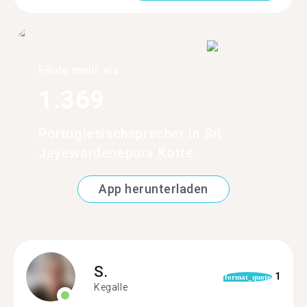
Finde mehr als
1.369
Portugiesischsprecher in Sri
Jayewardenepura Kotte
App herunterladen
S.
1
format_quote
Kegalle