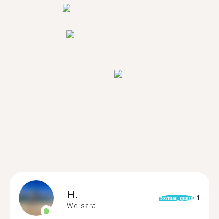
H.
1
format_quote
Welisara