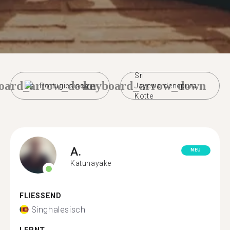
Sri
oard_arrow_down
keyboard_arrow_down
Portugiesisch
Jayewardenepura
Kotte
A.
NEU
Katunayake
FLIESSEND
Singhalesisch