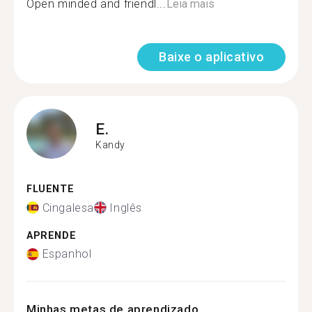
Open minded and friendl...
Leia mais
Baixe o aplicativo
E.
Kandy
FLUENTE
Cingalesa
Inglês
APRENDE
Espanhol
Minhas metas de aprendizado