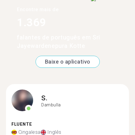
Encontre mais de
1.369
falantes de português em Sri
Jayewardenepura Kotte
Baixe o aplicativo
S.
Dambulla
FLUENTE
Cingalesa
Inglês