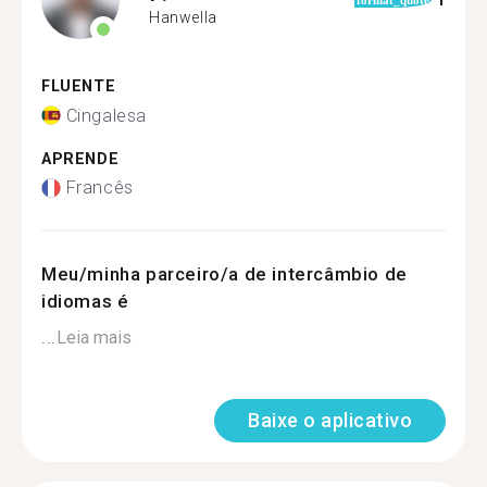
1
format_quote
Hanwella
FLUENTE
Cingalesa
APRENDE
Francês
Meu/minha parceiro/a de intercâmbio de
idiomas é
...
Leia mais
Baixe o aplicativo