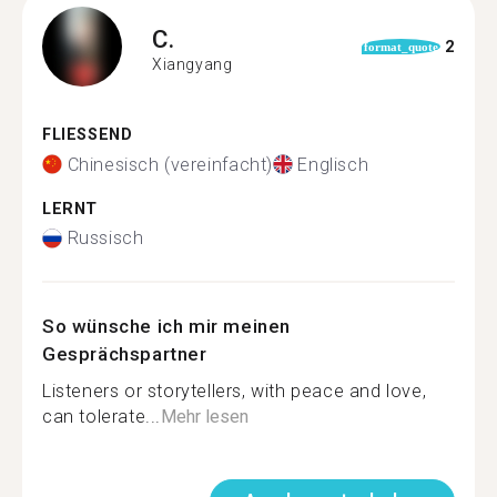
C.
2
format_quote
Xiangyang
FLIESSEND
Chinesisch (vereinfacht)
Englisch
LERNT
Russisch
So wünsche ich mir meinen
Gesprächspartner
Listeners or storytellers, with peace and love,
can tolerate...
Mehr lesen