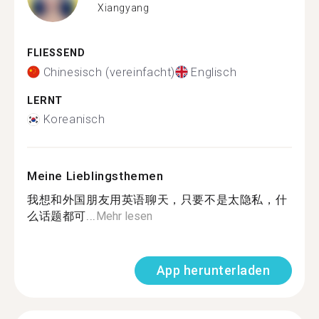
Xiangyang
FLIESSEND
Chinesisch (vereinfacht)
Englisch
LERNT
Koreanisch
Meine Lieblingsthemen
我想和外国朋友用英语聊天，只要不是太隐私，什
么话题都可...
Mehr lesen
App herunterladen