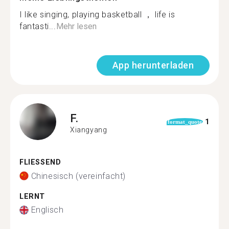
I like singing, playing basketball ， life is
fantasti...
Mehr lesen
App herunterladen
F.
1
format_quote
Xiangyang
FLIESSEND
Chinesisch (vereinfacht)
LERNT
Englisch