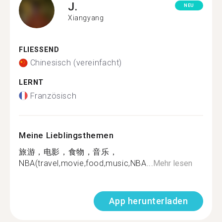
J.
NEU
Xiangyang
FLIESSEND
Chinesisch (vereinfacht)
LERNT
Französisch
Meine Lieblingsthemen
旅游，电影，食物，音乐，
NBA(travel,movie,food,music,NBA...
Mehr lesen
App herunterladen