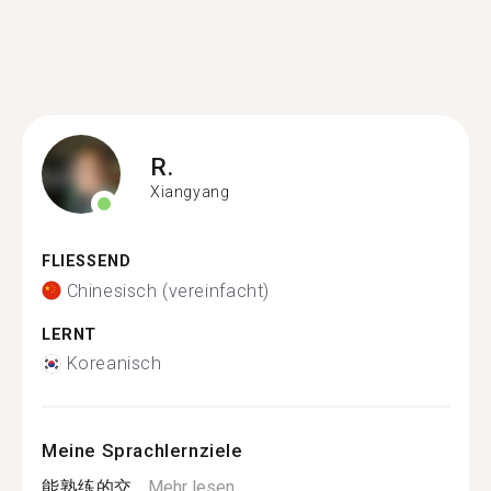
R.
Xiangyang
FLIESSEND
Chinesisch (vereinfacht)
LERNT
Koreanisch
Meine Sprachlernziele
能熟练的交...
Mehr lesen