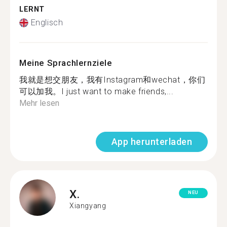
LERNT
Englisch
Meine Sprachlernziele
我就是想交朋友，我有Instagram和wechat，你们
可以加我。I just want to make friends,...
Mehr lesen
App herunterladen
X.
NEU
Xiangyang