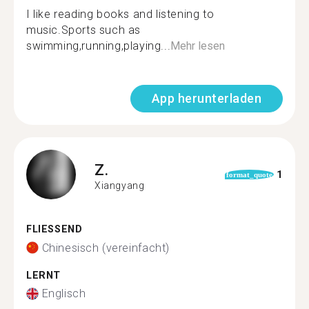
I like reading books and listening to
music.Sports such as
swimming,running,playing...
Mehr lesen
App herunterladen
Z.
1
format_quote
Xiangyang
FLIESSEND
Chinesisch (vereinfacht)
LERNT
Englisch