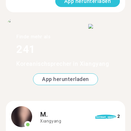
App herunterladen
Finde mehr als
241
Koreanischsprecher in Xiangyang
App herunterladen
M.
2
format_quote
Xiangyang