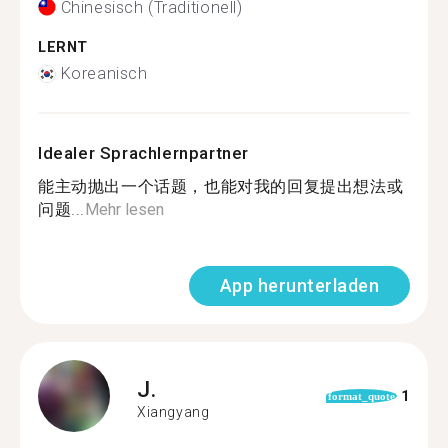
Chinesisch (Traditionell)
LERNT
Koreanisch
Idealer Sprachlernpartner
能主动抛出一个话题，也能对我的回复提出想法或
问题...
Mehr lesen
App herunterladen
J.
1
format_quote
Xiangyang