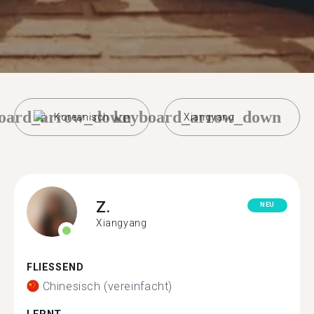
oard_arrow_down
keyboard_arrow_down
Koreanisch
Xiangyang
Z.
NEU
Xiangyang
FLIESSEND
Chinesisch (vereinfacht)