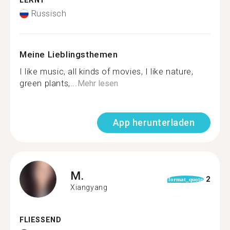
LERNT
Russisch
Meine Lieblingsthemen
I like music, all kinds of movies, I like nature,
green plants,...
Mehr lesen
App herunterladen
M.
2
format_quote
Xiangyang
FLIESSEND