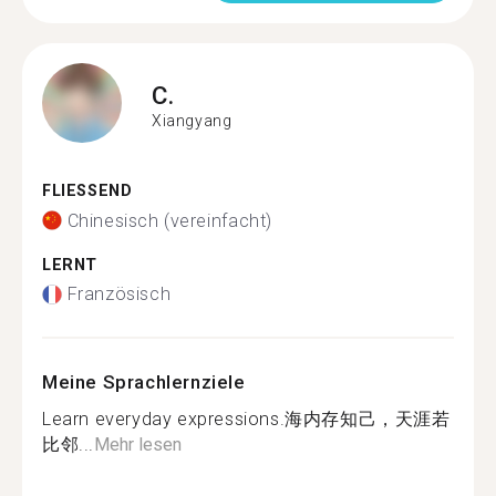
C.
Xiangyang
FLIESSEND
Chinesisch (vereinfacht)
LERNT
Französisch
Meine Sprachlernziele
Learn everyday expressions.海内存知己，天涯若
比邻...
Mehr lesen