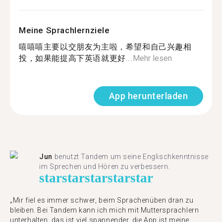
Meine Sprachlernziele
嘻嘻嘻主要以交朋友为主啦，希望和自己兴趣相
投，如果能提高下英语就更好...
Mehr lesen
App herunterladen
Jun
benutzt Tandem um seine Englischkenntnisse
im Sprechen und Hören zu verbessern.
star
star
star
star
star
„Mir fiel es immer schwer, beim Sprachenüben dran zu
bleiben. Bei Tandem kann ich mich mit Muttersprachlern
unterhalten, das ist viel spannender, die App ist meine