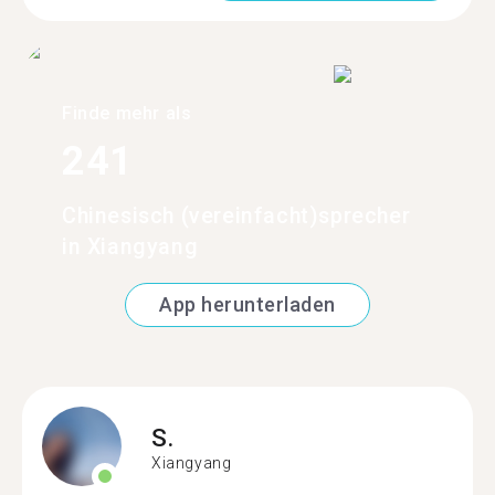
Finde mehr als
241
Chinesisch (vereinfacht)sprecher
in Xiangyang
App herunterladen
S.
Xiangyang