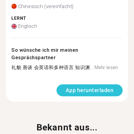
Chinesisch (vereinfacht)
LERNT
Englisch
So wünsche ich mir meinen
Gesprächspartner
礼貌 善谈 会英语和多种语言 知识渊...
Mehr lesen
App herunterladen
Bekannt aus...