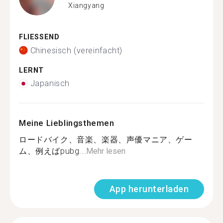
Xiangyang
FLIESSEND
Chinesisch (vereinfacht)
LERNT
Japanisch
Meine Lieblingsthemen
ロードバイク、音楽、楽器、声優マニア、ゲー
ム、例えばpubg...
Mehr lesen
App herunterladen