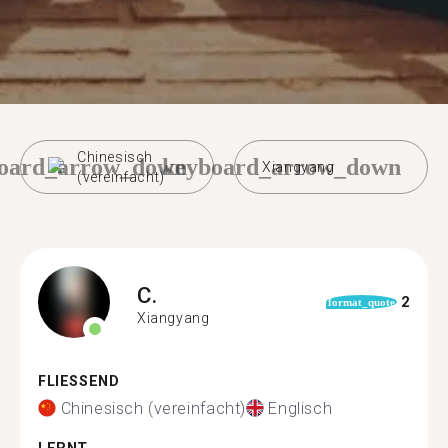
Chinesisch
oard_arrow_down
keyboard_arrow_down
Xiangyang
(vereinfacht)
C.
2
format_quote
Xiangyang
FLIESSEND
Chinesisch (vereinfacht)
Englisch