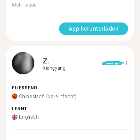
Mehr lesen
App herunterladen
Z.
1
format_quote
Xiangyang
FLIESSEND
Chinesisch (vereinfacht)
LERNT
Englisch