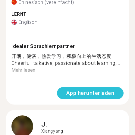
Chinesisch (vereinfacht)
LERNT
Englisch
Idealer Sprachlernpartner
开朗，健谈，热爱学习，积极向上的生活态度
Cheerful, talkative, passionate about learning,...
Mehr lesen
App herunterladen
J.
Xiangyang