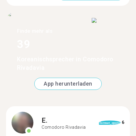
Finde mehr als
39
Koreanischsprecher in Comodoro
Rivadavia
App herunterladen
E.
6
format_quote
Comodoro Rivadavia