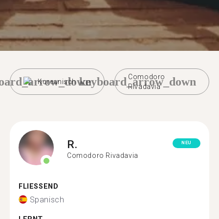
Comodoro
oard_arrow_down
keyboard_arrow_down
Koreanisch
Rivadavia
R.
NEU
Comodoro Rivadavia
FLIESSEND
Spanisch