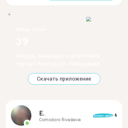
Найди более
39
людей, знающих корейский в
городе Комодоро-Ривадавия
Скачать приложение
E.
6
format_quote
Comodoro Rivadavia