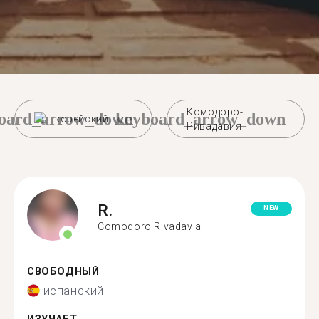
Комодоро-
oard_arrow_down
keyboard_arrow_down
корейский
Ривадавия
R.
NEW
Comodoro Rivadavia
СВОБОДНЫЙ
испанский