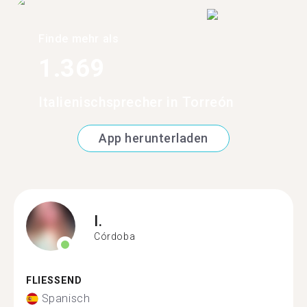
Finde mehr als
1.369
Italienischsprecher in Torreón
App herunterladen
I.
Córdoba
FLIESSEND
Spanisch