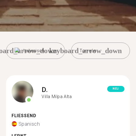
oard_arrow_down
keyboard_arrow_down
Italienisch
Torreón
D.
NEU
Villa Milpa Alta
FLIESSEND
Spanisch