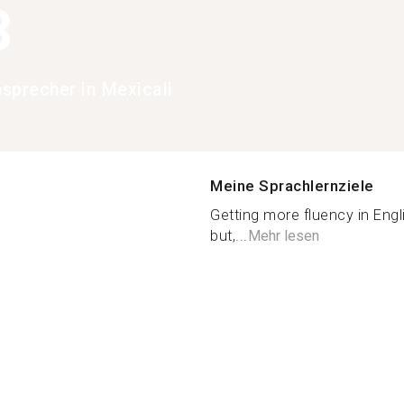
3
hsprecher in Mexicali
Meine Sprachlernziele
Getting more fluency in Engli
but,...
Mehr lesen