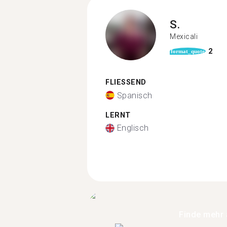
S.
Mexicali
2
format_quote
FLIESSEND
Spanisch
LERNT
Englisch
Finde mehr 