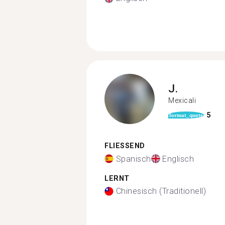
J.
Mexicali
5
format_quote
FLIESSEND
Spanisch
Englisch
LERNT
Chinesisch (Traditionell)