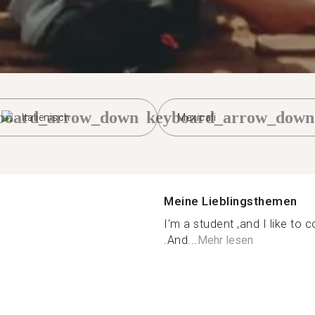
board_arrow_down
keyboard_arrow_down
Italienisch
Mexicali
Meine Lieblingsthemen
I'm a student ,and I like to c
.And...
Mehr lesen