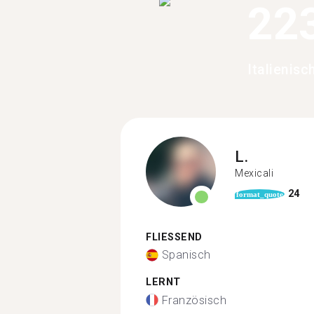
22
Italienisc
L.
Mexicali
24
format_quote
FLIESSEND
Spanisch
LERNT
Französisch