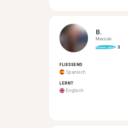
B.
Mexicali
3
format_quote
FLIESSEND
Spanisch
LERNT
Englisch