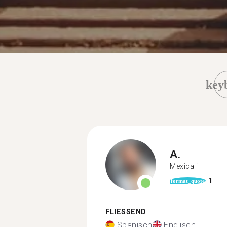
key
A.
Mexicali
1
format_quote
FLIESSEND
Spanisch
Englisch