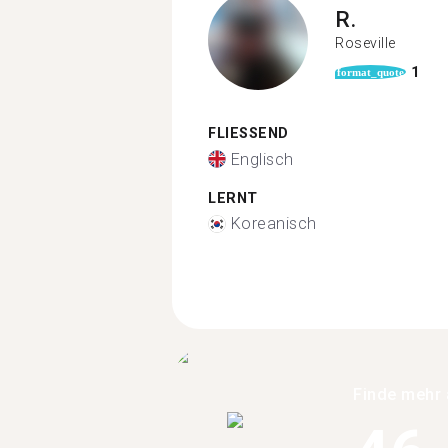
R.
Roseville
1
format_quote
FLIESSEND
Englisch
LERNT
Koreanisch
Finde mehr 