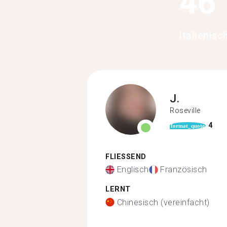
46
Italienisc
J.
Roseville
4
format_quote
FLIESSEND
Englisch
Französisch
LERNT
Chinesisch (vereinfacht)