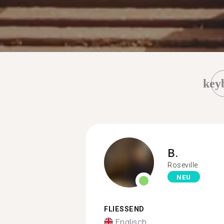
key
B.
Roseville
NEU
FLIESSEND
Englisch