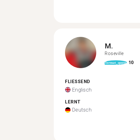
M.
Roseville
10
format_quote
FLIESSEND
Englisch
LERNT
Deutsch