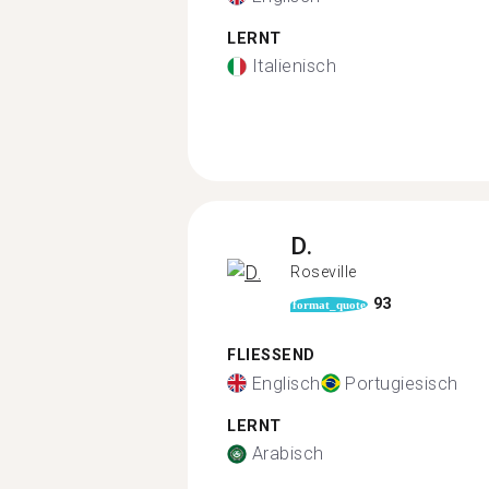
LERNT
Italienisch
D.
Roseville
93
format_quote
FLIESSEND
Englisch
Portugiesisch
LERNT
Arabisch