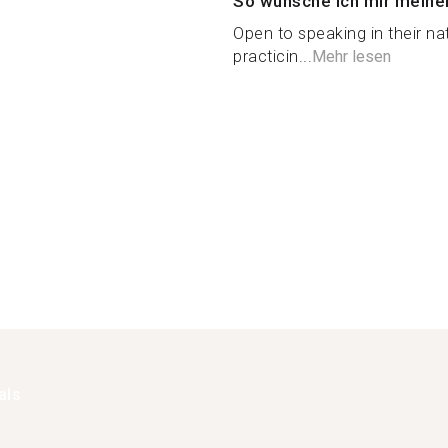
So wünsche ich mir meine
Open to speaking in their n
practicin...
Mehr lesen
als