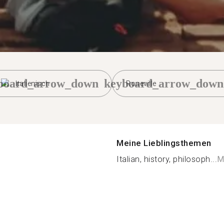
board_arrow_down
keyboard_arrow_down
Italienisch
Roseville
Meine Lieblingsthemen
Italian, history, philosoph...
M