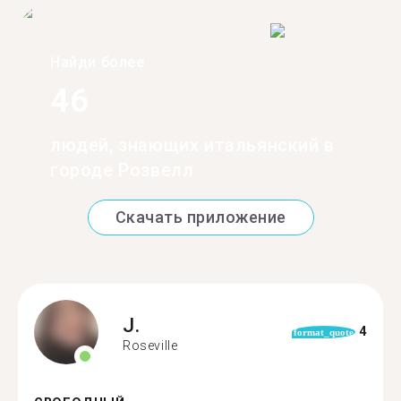
Найди более
46
людей, знающих итальянский в
городе Розвелл
Скачать приложение
J.
4
format_quote
Roseville