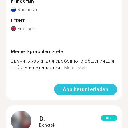
FLIESSEND
Russisch
LERNT
Englisch
Meine Sprachlernziele
Выучить языки для свободного общения для
работы и путешестви...
Mehr lesen
App herunterladen
D.
NEU
Donetsk