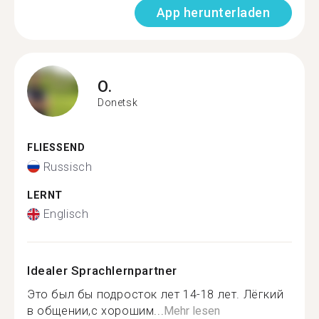
App herunterladen
O.
Donetsk
FLIESSEND
Russisch
LERNT
Englisch
Idealer Sprachlernpartner
Это был бы подросток лет 14-18 лет. Лёгкий
в общении,с хорошим...
Mehr lesen