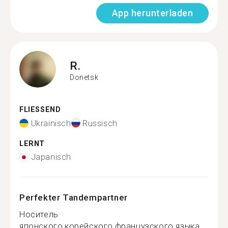
App herunterladen
R.
Donetsk
FLIESSEND
Ukrainisch
Russisch
LERNT
Japanisch
Perfekter Tandempartner
Носитель
японского,корейского,французского языка...