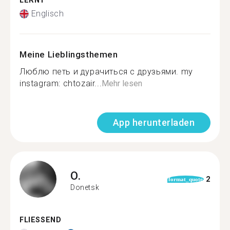
LERNT
Englisch
Meine Lieblingsthemen
Люблю петь и дурачиться с друзьями. my
instagram: chtozair...
Mehr lesen
App herunterladen
O.
2
format_quote
Donetsk
FLIESSEND