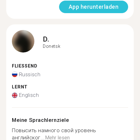
App herunterladen
D.
Donetsk
FLIESSEND
Russisch
LERNT
Englisch
Meine Sprachlernziele
Повысить намного свой уровень
английског...
Mehr lesen