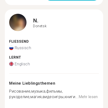
N.
Donetsk
FLIESSEND
Russisch
LERNT
Englisch
Meine Lieblingsthemen
Рисование,музыка,фильмы,
рукоделие,магия,видеоигры,книги...
Mehr lesen