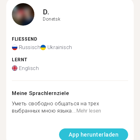
D.
Donetsk
FLIESSEND
Russisch
Ukrainisch
LERNT
Englisch
Meine Sprachlernziele
Уметь свободно общаться на трех
выбранных мною языка...
Mehr lesen
App herunterladen