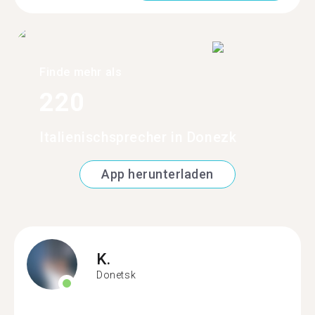
Finde mehr als
220
Italienischsprecher in Donezk
App herunterladen
K.
Donetsk