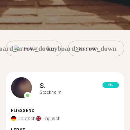
oard_arrow_down
keyboard_arrow_down
Deutsch
Stockholm
S.
NEU
Stockholm
FLIESSEND
Deutsch
Englisch