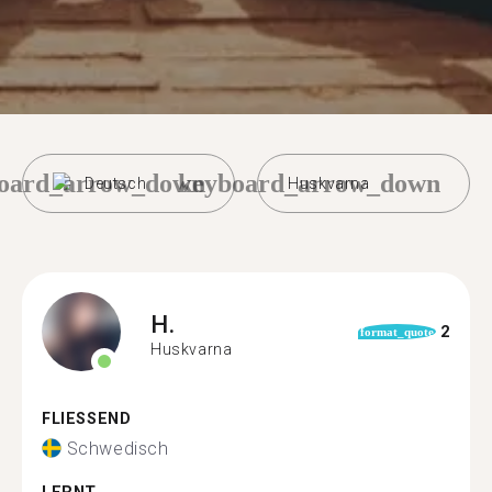
oard_arrow_down
keyboard_arrow_down
Deutsch
Huskvarna
H.
2
format_quote
Huskvarna
FLIESSEND
Schwedisch