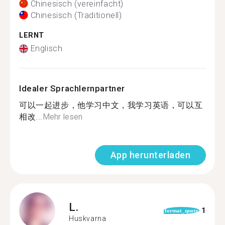
Chinesisch (vereinfacht)
Chinesisch (Traditionell)
LERNT
Englisch
Idealer Sprachlernpartner
可以一起进步，他学习中文，我学习英语，可以互
相改...
Mehr lesen
App herunterladen
L.
1
format_quote
Huskvarna