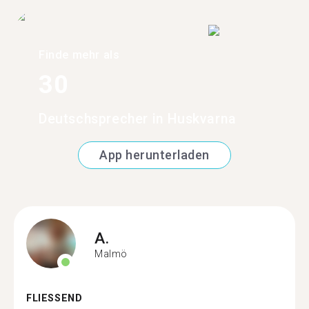
Finde mehr als
30
Deutschsprecher in Huskvarna
App herunterladen
A.
Malmö
FLIESSEND