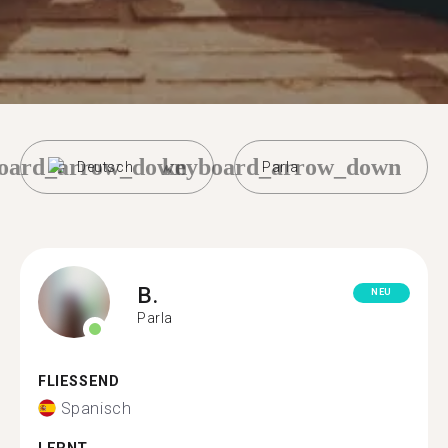
oard_arrow_down
keyboard_arrow_down
Deutsch
Parla
B.
NEU
Parla
FLIESSEND
Spanisch