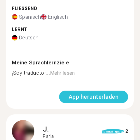
FLIESSEND
Spanisch
Englisch
LERNT
Deutsch
Meine Sprachlernziele
¡Soy traductor...
Mehr lesen
App herunterladen
J.
2
format_quote
Parla