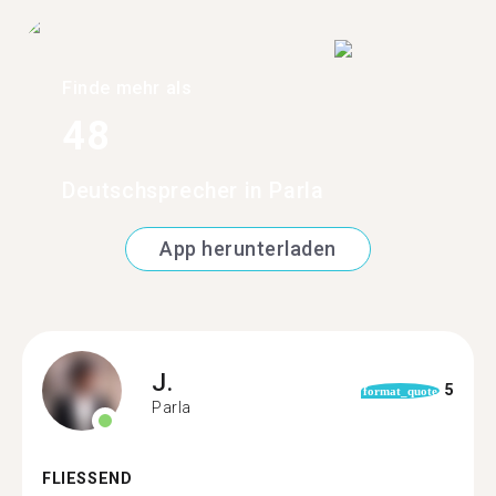
Finde mehr als
48
Deutschsprecher in Parla
App herunterladen
J.
5
format_quote
Parla
FLIESSEND