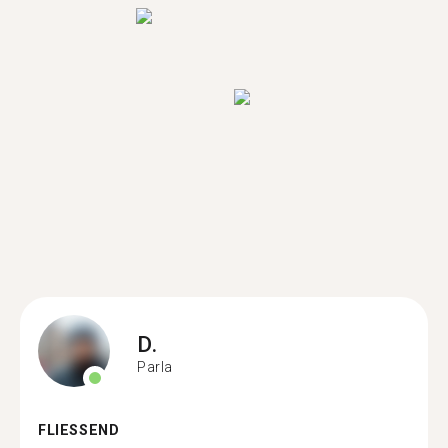
D.
Parla
FLIESSEND