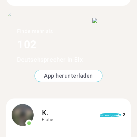
Finde mehr als
102
Deutschsprecher in Elx
App herunterladen
K.
2
format_quote
Elche