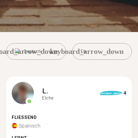
oard_arrow_down
keyboard_arrow_down
Deutsch
Elx
L.
4
format_quote
Elche
FLIESSEND
Spanisch