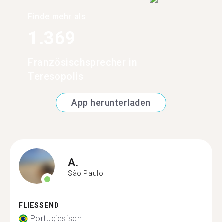
Finde mehr als
1.369
Französischsprecher in
Teresopolis
App herunterladen
A.
São Paulo
FLIESSEND
Portugiesisch