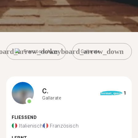
oard_arrow_down
keyboard_arrow_down
Französisch
Gallarate
C.
1
format_quote
Gallarate
FLIESSEND
Italienisch
Französisch