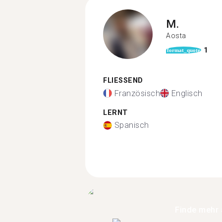
M.
Aosta
1
format_quote
FLIESSEND
Französisch
Englisch
LERNT
Spanisch
Finde mehr 