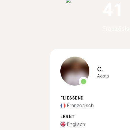
41
Französis
C.
Aosta
FLIESSEND
Französisch
LERNT
Englisch