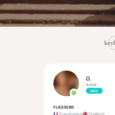
key
O.
Aosta
NEU
FLIESSEND
Französisch
Englisch