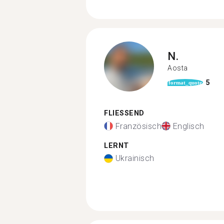
N.
Aosta
5
format_quote
FLIESSEND
Französisch
Englisch
LERNT
Ukrainisch