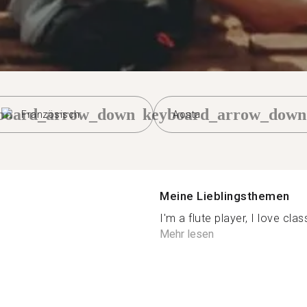
board_arrow_down
keyboard_arrow_down
Französisch
Aosta
Meine Lieblingsthemen
I'm a flute player, I love clas
Mehr lesen