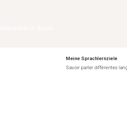
chsprecher in Aosta
Meine Sprachlernziele
Savoir parler différentes l