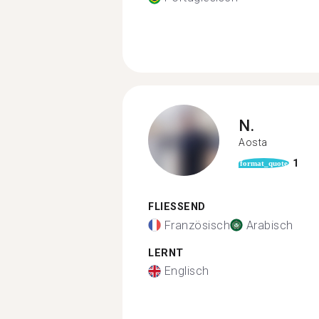
N.
Aosta
1
format_quote
FLIESSEND
Französisch
Arabisch
LERNT
Englisch