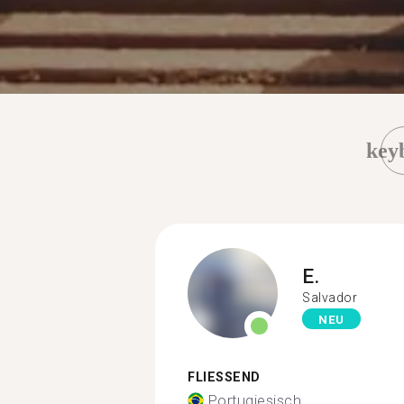
key
E.
Salvador
NEU
FLIESSEND
Portugiesisch