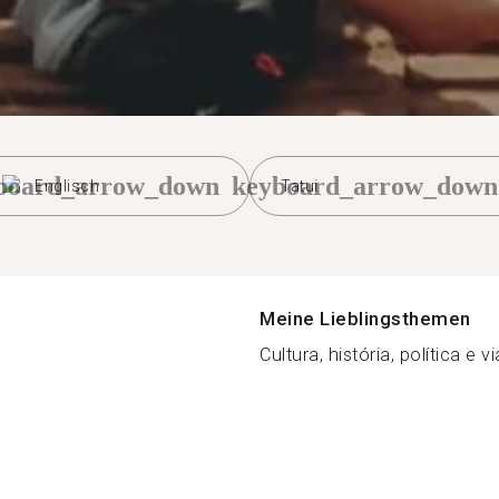
board_arrow_down
keyboard_arrow_down
Englisch
Tatui
Meine Lieblingsthemen
Cultura, história, política e v