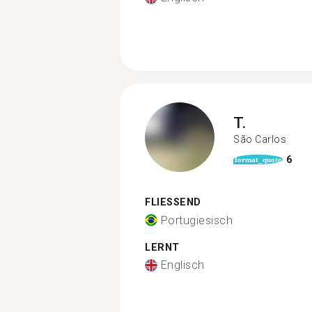
T.
São Carlos
6
format_quote
FLIESSEND
Portugiesisch
LERNT
Englisch