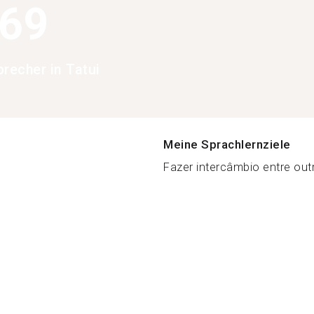
369
precher in Tatui
Meine Sprachlernziele
Fazer intercâmbio entre outr