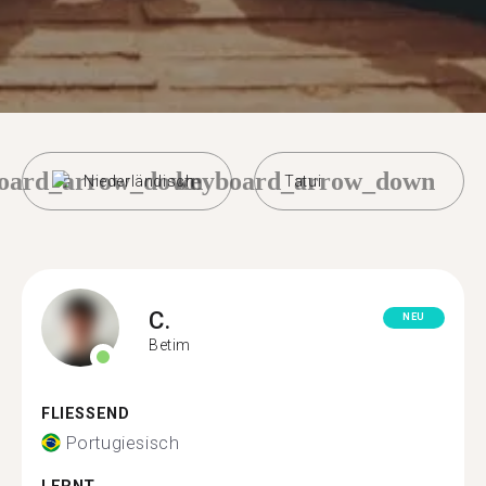
oard_arrow_down
keyboard_arrow_down
Niederländisch
Tatui
C.
NEU
Betim
FLIESSEND
Portugiesisch